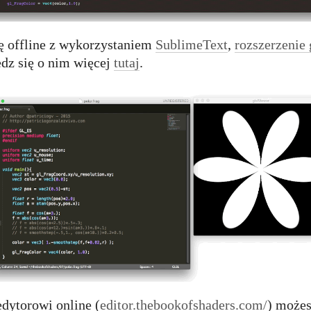
cę offline z wykorzystaniem
SublimeText
,
rozszerzenie
dz się o nim więcej
tutaj
.
edytorowi online (
editor.thebookofshaders.com/
) możes