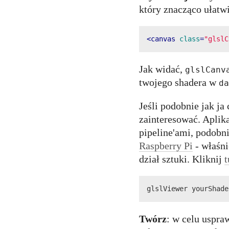
który znacząco ułatwi
<
canvas
class
=
"glslC
Jak widać,
glslCanv
twojego shadera w
da
Jeśli podobnie jak ja
zainteresować. Aplik
pipeline'ami, podobn
Raspberry Pi
- właśni
dział sztuki. Kliknij
t
glslViewer yourShade
Twórz
: w celu uspra