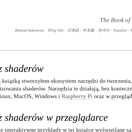
The Book of
-
-
-
-
-
-
Bahasa Indonesia
Tiếng Việt
日本語
中文版
한국어
Español
 z shaderów
 książką stworzyłem ekosystem narzędzi do tworzenia,
nizowania shaderów. Narzędzia te działają, bez koniec
Linux, MacOS, Windows i
Raspberry Pi
oraz w przegląd
z shaderów w przeglądarce
ie interaktywne przykłady w tej książce wyświetlane są