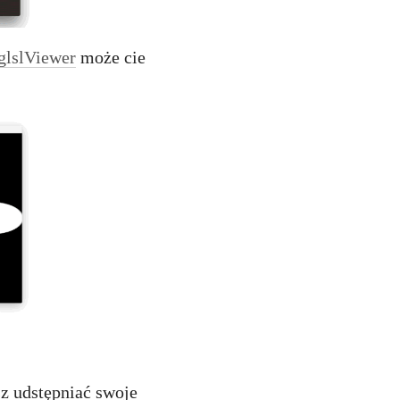
 glslViewer
może cie
z udstępniać swoje