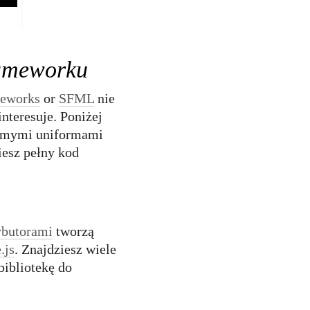
rameworku
eworks
or
SFML
nie
nteresuje. Poniżej
 samymi uniformami
iesz pełny kod
ybutorami
tworzą
.js
. Znajdziesz wiele
bibliotekę do