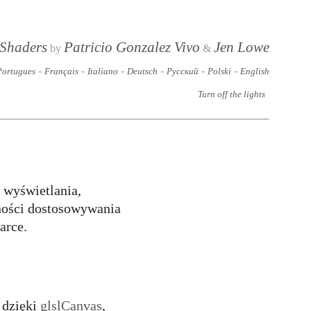
 Shaders
Patricio Gonzalez Vivo
Jen Lowe
by
&
-
-
-
-
-
-
Portugues
Français
Italiano
Deutsch
Русский
Polski
English
Turn off the lights
 wyświetlania,
zności dostosowywania
arce.
 dzięki
glslCanvas
,