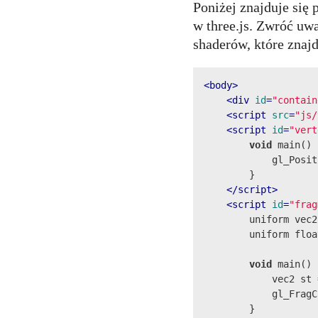
Poniżej znajduje się
w three.js. Zwróć uw
shaderów, które znajd
<
body
>
<
div
id
=
"contain
<
script
src
=
"js/
<
script
id
=
"vert
void
 main() {
            gl_Posit
        }

</
script
>
<
script
id
=
"frag
        uniform vec2
        uniform floa
void
 main() {
            vec2 st 
            gl_FragC
        }
