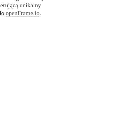
erującą unikalny
 do
openFrame.io
.