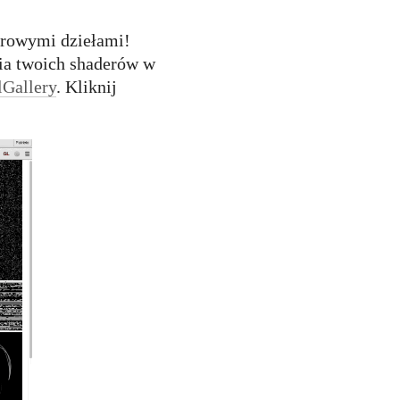
derowymi dziełami!
ia twoich shaderów w
lGallery
. Kliknij