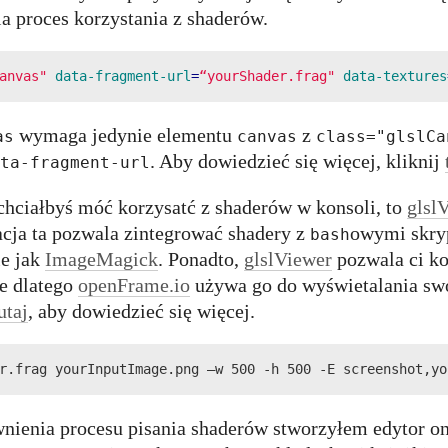
a proces korzystania z shaderów.
anvas"
data-fragment-url
=
“yourShader.frag"
data-textures
wymaga jedynie elementu
z
as
canvas
class="glslCa
. Aby dowiedzieć się więcej, kliknij
ta-fragment-url
 chciałbyś móć korzysatć z shaderów w konsoli, to
glsl
acja ta pozwala zintegrować shadery z
owymi skry
bash
ie jak
ImageMagick
. Ponadto,
glslViewer
pozwala ci k
e dlatego
openFrame.io
używa go do wyświetalania sw
utaj
, aby dowiedzieć się więcej.
r.frag yourInputImage.png —w 500 -h 500 -E screenshot,yo
wnienia procesu pisania shaderów stworzyłem edytor o