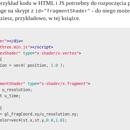
 przykład kodu w HTML i JS potrzebny do rozpoczęcia 
age na skrypt z
- do niego może
id="fragmentShader"
ziesz, przykładowo, w tej książce.
er"
>
</
div
>
three.min.js"
>
</
script
>
exShader"
type
=
"x-shader/x-vertex"
>


ion = vec4( position, 
1.0
 );

mentShader"
type
=
"x-shader/x-fragment"
>
 u_resolution;

t u_time;



= gl_FragCoord.xy/u_resolution.xy;

olor=vec4(st.x,st.y,
0.0
,
1.0
);
