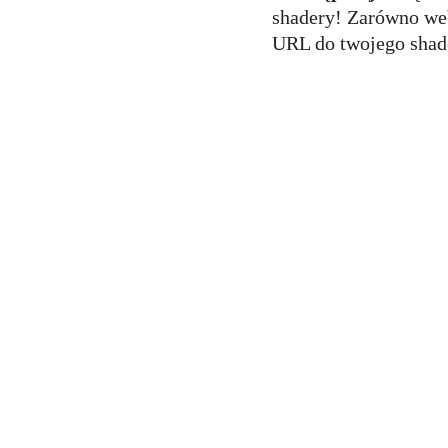
shadery! Zarówno web
URL do twojego shade