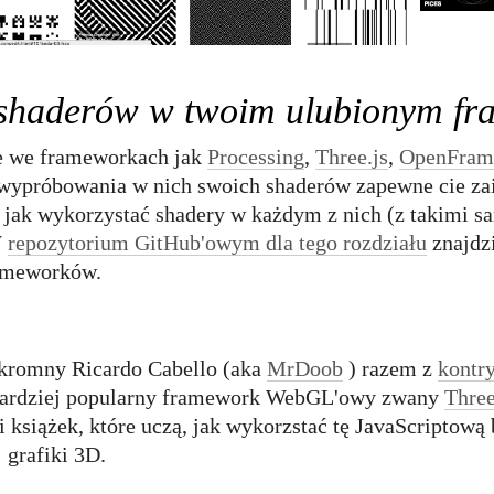
 shaderów w twoim ulubionym f
e we frameworkach jak
Processing
,
Three.js
,
OpenFram
ja wypróbowania w nich swoich shaderów zapewne cie zai
, jak wykorzystać shadery w każdym z nich (z takimi
W
repozytorium GitHub'owym dla tego rozdziału
znajdz
rameworków.
skromny Ricardo Cabello (aka
MrDoob
) razem z
kontr
bardziej popularny framework WebGL'owy zwany
Three
 i książek, które uczą, jak wykorzstać tę JavaScriptową 
 grafiki 3D.