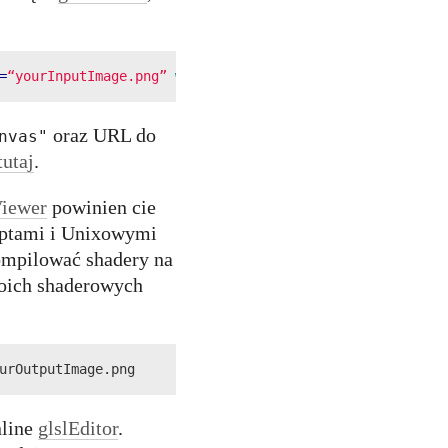
=
“yourInputImage.png”
width
=
"500"
height
=
"500"
>
</
canvas
>
oraz URL do
nvas"
tutaj
.
Viewer
powinien cie
ptami i Unixowymi
ompilować shadery na
oich shaderowych
urOutputImage.png
nline
glslEditor
.