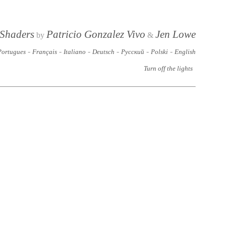
 Shaders
Patricio Gonzalez Vivo
Jen Lowe
by
&
-
-
-
-
-
-
Portugues
Français
Italiano
Deutsch
Русский
Polski
English
Turn off the lights