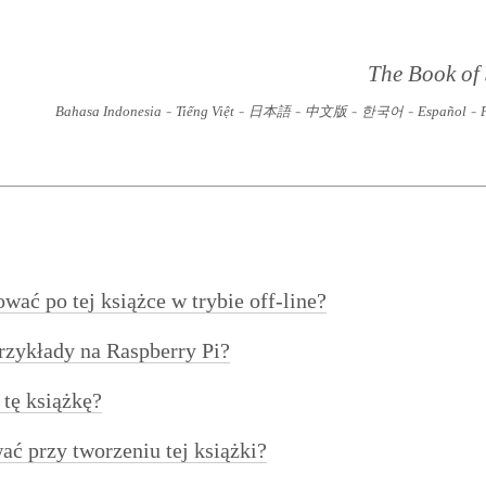
The Book of
-
-
-
-
-
-
Bahasa Indonesia
Tiếng Việt
日本語
中文版
한국어
Español
ać po tej książce w trybie off-line?
rzykłady na Raspberry Pi?
tę książkę?
ć przy tworzeniu tej książki?