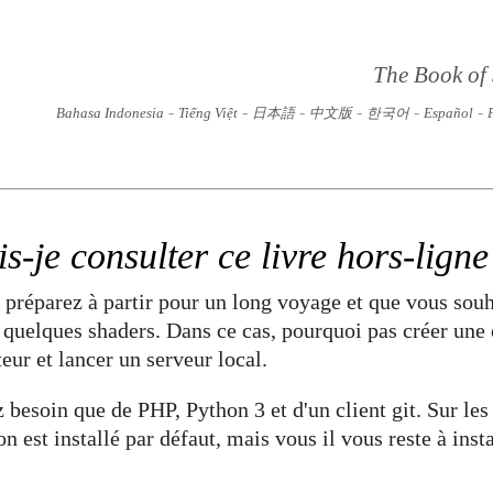
The Book of
-
-
-
-
-
-
Bahasa Indonesia
Tiếng Việt
日本語
中文版
한국어
Español
-je consulter ce livre hors-ligne
préparez à partir pour un long voyage et que vous souh
 quelques shaders. Dans ce cas, pourquoi pas créer une 
teur et lancer un serveur local.
z besoin que de PHP, Python 3 et d'un client git. Sur l
n est installé par défaut, mais vous il vous reste à inst