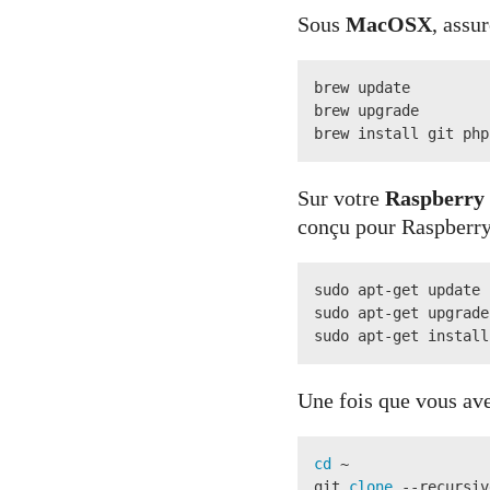
Sous
MacOSX
, assu
brew update

brew upgrade

brew install git php
Sur votre
Raspberry 
conçu pour Raspberry 
sudo apt-get update

sudo apt-get upgrade

sudo apt-get install
Une fois que vous ave
cd
 ~

git 
clone