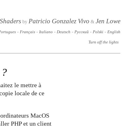
 Shaders
Patricio Gonzalez Vivo
Jen Lowe
by
&
-
-
-
-
-
-
Portugues
Français
Italiano
Deutsch
Русский
Polski
English
Turn off the lights
 ?
aitez le mettre à
copie locale de ce
es ordinateurs MacOS
aller PHP et un client