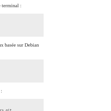
e terminal :
nux basée sur Debian
 :