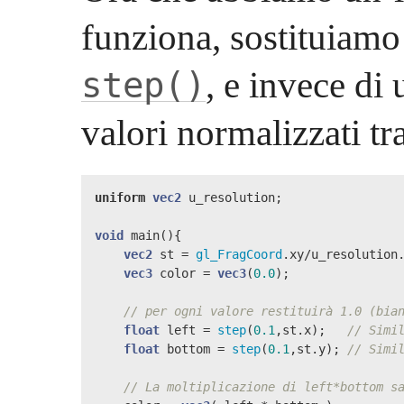
funziona, sostituiamo
, e invece di
step()
valori normalizzati tra
uniform
vec2
 u_resolution;

void
 main(){

vec2
 st = 
gl_FragCoord
.xy/u_resolution.
vec3
 color = 
vec3
(
0.0
);

// per ogni valore restituirà 1.0 (bia
float
 left = 
step
(
0.1
,st.x);   
// Simi
float
 bottom = 
step
(
0.1
,st.y); 
// Simi
// La moltiplicazione di left*bottom s