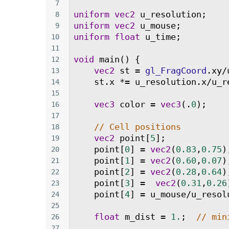
7
uniform
vec2
u_resolution
;
8
uniform
vec2
u_mouse
;
9
uniform
float
u_time
;
10
11
void
main
() {
12
vec2
st
=
gl_FragCoord
.
xy
/
13
st
.
x
*=
u_resolution
.
x
/
u_r
14
15
vec3
color
=
vec3
(.
0
);
16
17
// Cell positions
18
vec2
point
[
5
];
19
point
[
0
] 
=
vec2
(
0.83
,
0.75
)
20
point
[
1
] 
=
vec2
(
0.60
,
0.07
)
21
point
[
2
] 
=
vec2
(
0.28
,
0.64
)
22
point
[
3
] 
=
vec2
(
0.31
,
0.26
23
point
[
4
] 
=
u_mouse
/
u_resol
24
25
float
m_dist
=
1.
;  
// min
26
27