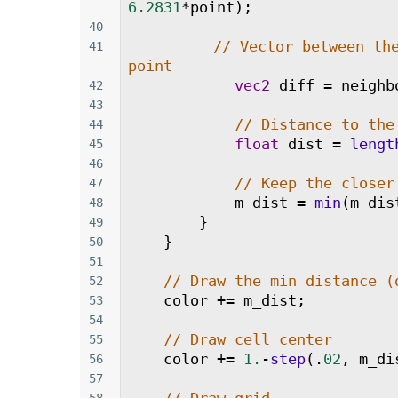
6.2831
*
point
);
40
// Vector between the
41
point
vec2
diff
=
neighb
42
43
// Distance to the
44
float
dist
=
lengt
45
46
// Keep the closer
47
m_dist
=
min
(
m_dis
48
        }
49
    }
50
51
// Draw the min distance (
52
color
+=
m_dist
;
53
54
// Draw cell center
55
color
+=
1.
-
step
(.
02
, 
m_di
56
57