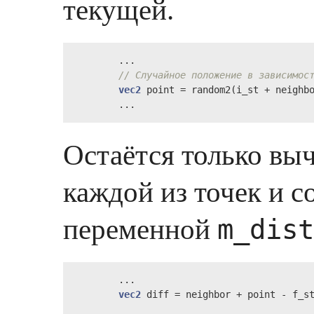
текущей.
        ...

// Случайное положение в зависимос
vec2
 point = random2(i_st + neighbo
        ...
Остаётся только вы
каждой из точек и 
переменной
m_dist
        ...

vec2
 diff = neighbor + point - f_st