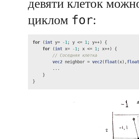
девяти клеток мож
циклом
:
for
for
 (
int
 y= 
-1
; y <= 
1
; y++) {

for
 (
int
 x= 
-1
; x <= 
1
; x++) {

// Соседняя клетка
vec2
 neighbor = 
vec2
(
float
(x),
floa
        ...

    }

}