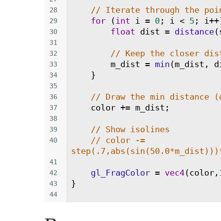
// Iterate through the poi
28
for
 (
int
i
=
0
; 
i
<
5
; 
i
++
29
float
dist
=
distance
(
30
31
// Keep the closer dis
32
m_dist
=
min
(
m_dist
, 
d
33
    }
34
35
// Draw the min distance (
36
color
+=
m_dist
;
37
38
// Show isolines
39
// color -= 
40
step(.7,abs(sin(50.0*m_dist)))
41
gl_FragColor
=
vec4
(
color
,
42
}
43
44