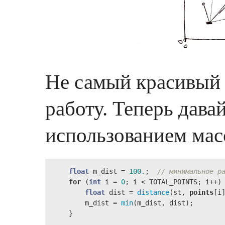
Не самый красивый 
работу. Теперь дава
использованием мас
float
 m_dist = 
100.
;  
// минимальное р
for
 (
int
 i = 
0
; i < TOTAL_POINTS; i++) 
float
 dist = 
distance
(st, 
points
[i]
        m_dist = 
min
(m_dist, dist);

    }