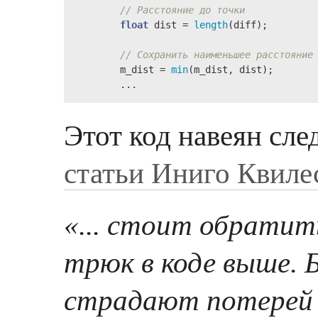
// Расстояние до точки
float
 dist = 
length
(diff);

// Сохранить наименьшее расстояние
        m_dist = 
min
(m_dist, dist);

        ...
Этот код навеян сл
статьи Иниго Квиле
«... стоит обратит
трюк в коде выше. 
страдают потерей