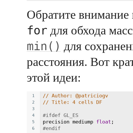
Обратите внимание 
для обхода мас
for
для сохранен
min()
расстояния. Вот кра
этой идеи:
// Author: @patriciogv
1
// Title: 4 cells DF
2
3
#ifdef GL_ES
4
precision
mediump
float
;
5
#endif
6