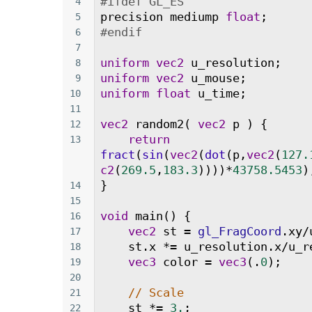
#ifdef GL_ES
4
precision
mediump
float
;
5
#endif
6
7
uniform
vec2
u_resolution
;
8
uniform
vec2
u_mouse
;
9
uniform
float
u_time
;
10
11
vec2
random2
( 
vec2
p
 ) {
12
return
13
fract
(
sin
(
vec2
(
dot
(
p
,
vec2
(
127.
c2
(
269.5
,
183.3
))))
*
43758.5453
)
}
14
15
void
main
() {
16
vec2
st
=
gl_FragCoord
.
xy
/
17
st
.
x
*=
u_resolution
.
x
/
u_r
18
vec3
color
=
vec3
(.
0
);
19
20
// Scale
21
st
*=
3.
;
22