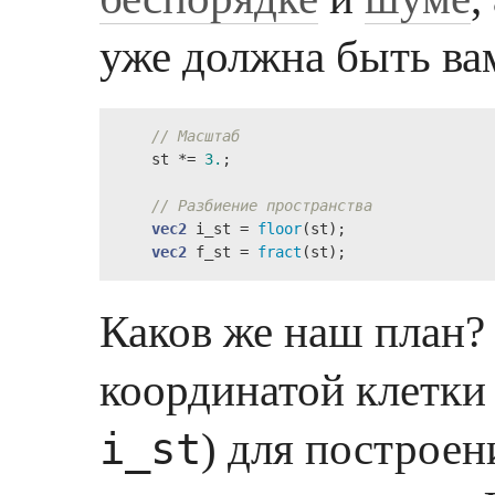
уже должна быть ва
// Масштаб
    st *= 
3.
;

// Разбиение пространства
vec2
 i_st = 
floor
(st);

vec2
 f_st = 
fract
(st);
Каков же наш план?
координатой клетки 
) для построен
i_st