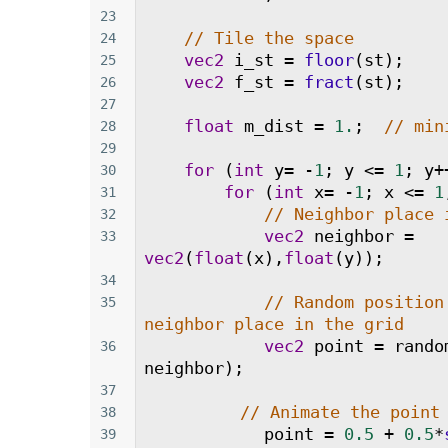
23
// Tile the space
24
vec2
i_st
=
floor
(
st
);
25
vec2
f_st
=
fract
(
st
);
26
27
float
m_dist
=
1.
;  
// min
28
29
for
 (
int
y
=
-
1
; 
y
<=
1
; 
y
+
30
for
 (
int
x
=
-
1
; 
x
<=
1
31
// Neighbor place 
32
vec2
neighbor
=
33
vec2
(
float
(
x
),
float
(
y
));
34
// Random position
35
neighbor place in the grid
vec2
point
=
rando
36
neighbor
);
37
// Animate the point
38
point
=
0.5
+
0.5
*
39