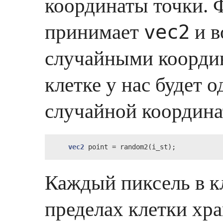
координаты точки.
принимает
и в
vec2
случайными координ
клетке у нас будет о
случайной координа
vec2
 point = random2(i_st);
Каждый пиксель в кл
пределах клетки хр