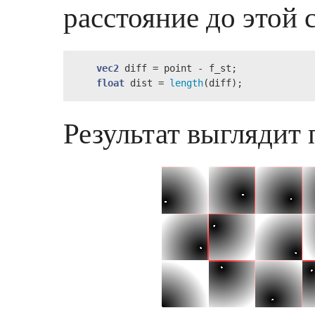
расстояние до этой 
vec2
 diff = point - f_st;

float
 dist = 
length
(diff);
Результат выглядит 