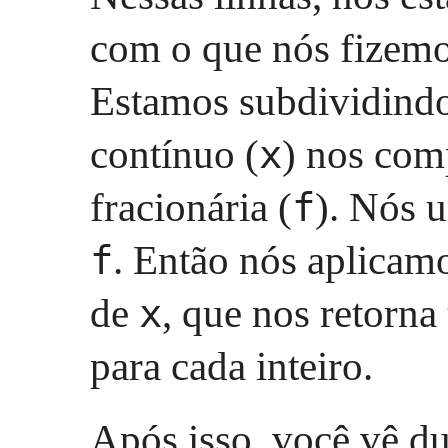
com o que nós fizemos
Estamos subdividind
contínuo (
) nos comp
x
fracionária (
). Nós 
f
. Então nós aplicam
f
de
, que nos retorna
x
para cada inteiro.
Após isso, você vê d