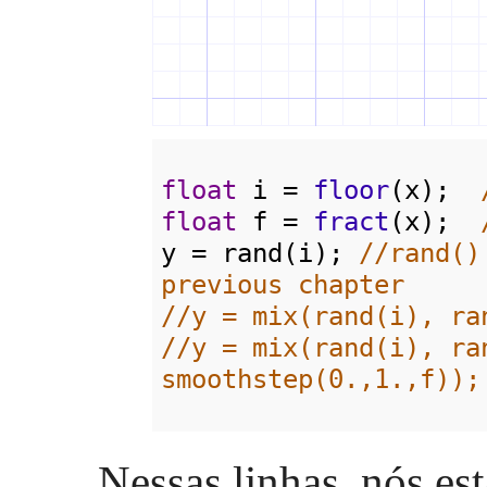
float
i
=
floor
(
x
);  
float
f
=
fract
(
x
);  
y
=
rand
(
i
); 
//rand()
previous chapter
//y = mix(rand(i), ra
//y = mix(rand(i), ran
smoothstep(0.,1.,f));
Nessas linhas, nós es