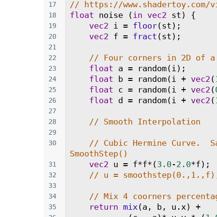
// https://www.shadertoy.com/v
17
float
noise
 (
in
vec2
st
) {
18
vec2
i
=
floor
(
st
);
19
vec2
f
=
fract
(
st
);
20
21
// Four corners in 2D of a
22
float
a
=
random
(
i
);
23
float
b
=
random
(
i
+
vec2
(
24
float
c
=
random
(
i
+
vec2
(
25
float
d
=
random
(
i
+
vec2
(
26
27
// Smooth Interpolation
28
29
// Cubic Hermine Curve.  Sa
30
SmoothStep()
vec2
u
=
f
*
f
*
(
3.0
-
2.0
*
f
);
31
// u = smoothstep(0.,1.,f)
32
33
// Mix 4 coorners percenta
34
return
mix
(
a
, 
b
, 
u
.
x
) 
+
35