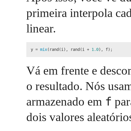
primeira interpola ca
linear.
y = 
mix
(rand(i), rand(i + 
1.0
), f);
Vá em frente e descom
o resultado. Nós usa
armazenado em
pa
f
dois valores aleatório