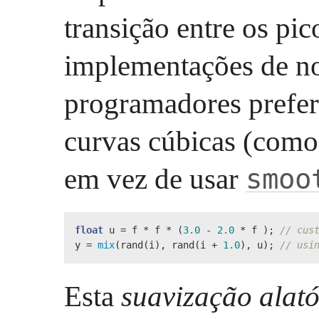
transição entre os pi
implementações de no
programadores prefer
curvas cúbicas (como 
em vez de usar
smoo
float
 u = f * f * (
3.0
 - 
2.0
 * f ); 
// cus
y = 
mix
(rand(i), rand(i + 
1.0
), u); 
// usi
Esta
suavização alató