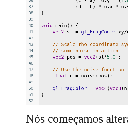
            (
c
-
a
)
*
u
.
y
*
 (
1.
36
            (
d
-
b
) 
*
u
.
x
*
u
.
37
}
38
39
void
main
() {
40
vec2
st
=
gl_FragCoord
.
xy
/
41
42
// Scale the coordinate sy
43
// some noise in action
44
vec2
pos
=
vec2
(
st
*
5.0
);
45
46
// Use the noise function
47
float
n
=
noise
(
pos
);
48
49
gl_FragColor
=
vec4
(
vec3
(
n
50
}
51
52
Nós começamos altera