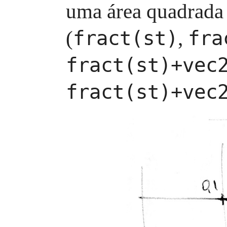
uma área quadrada
(
,
fract(st)
fra
fract(st)+vec
fract(st)+vec