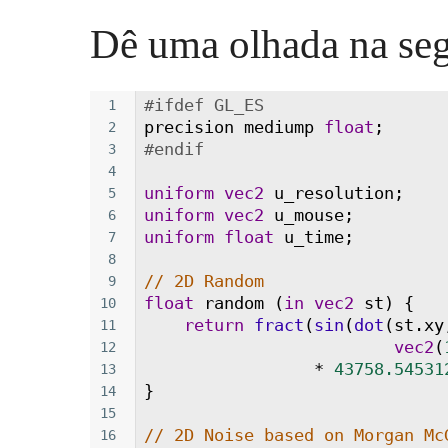
Dê uma olhada na seg
#ifdef GL_ES
1
precision
mediump
float
;
2
#endif
3
4
uniform
vec2
u_resolution
;
5
uniform
vec2
u_mouse
;
6
uniform
float
u_time
;
7
8
// 2D Random
9
float
random
 (
in
vec2
st
) {
10
return
fract
(
sin
(
dot
(
st
.
xy
11
vec2
(
12
*
43758.54531
13
}
14
15
// 2D Noise based on Morgan Mc
16